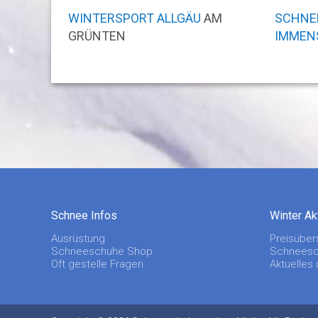
WINTERSPORT ALLGÄU
AM
SCHNE
GRÜNTEN
IMMEN
Schnee Infos
Winter Ak
Ausrüstung
Preisüber
Schneeschuhe Shop
Schneesc
Oft gestelle Fragen
Aktuelles