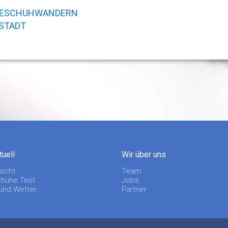
ESCHUHWANDERN
STADT
tuell
Wir über uns
sicht
Team
huhe Test
Jobs
 und Wetter
Partner