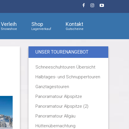
Verleih
Shop
Kontakt
Snowshoe
Lagerverkauf
Gutscheine
UNSER TOURENANGEBOT
Schneeschuhtouren Übersicht
Halbtages- und Schnuppertouren
Ganztagestouren
Panoramatour Alpspitze
Panoramatour Alpspitze (2)
Panoramatour Allgäu
Hüttenübernachtung