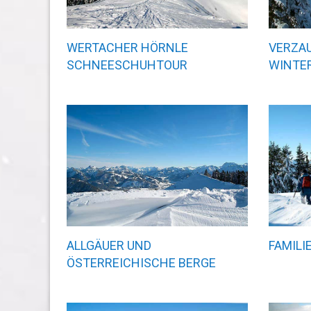
WERTACHER HÖRNLE
VERZA
SCHNEESCHUHTOUR
WINTE
ALLGÄUER UND
FAMIL
ÖSTERREICHISCHE BERGE