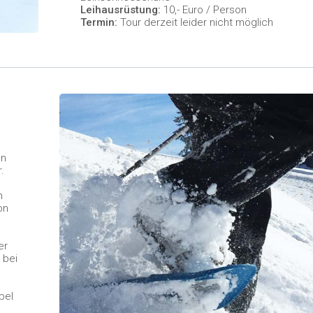
Leihausrüstung:
10,- Euro / Person
Termin:
Tour derzeit leider nicht möglich
en
.
h
on
er
 bei
bel