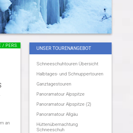
€ / PERS.
UNSER TOURENANGEBOT
Schneeschuhtouren Übersicht
Halbtages- und Schnuppertouren
Ganztagestouren
S
Panoramatour Alpspitze
r
Panoramatour Alpspitze (2)
Panoramatour Allgäu
rm an
Hüttenübernachtung
Schneeschuh