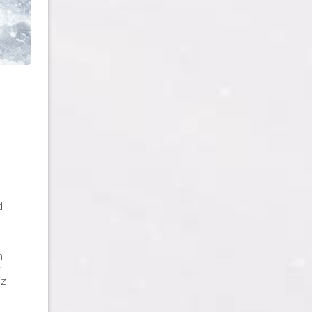
-
d
h
h
iz