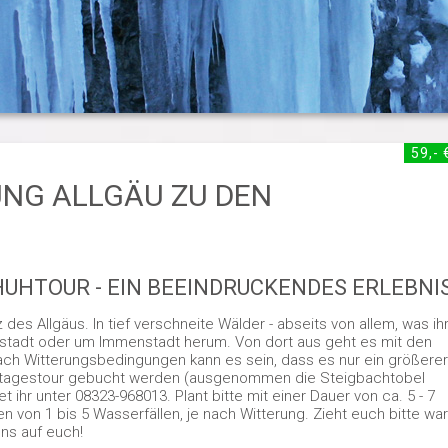
59,- 
G ALLGÄU ZU DEN
UHTOUR - EIN BEEINDRUCKENDES ERLEBNI
s Allgäus. In tief verschneite Wälder - abseits von allem, was ih
nstadt oder um Immenstadt herum. Von dort aus geht es mit den
ach Witterungsbedingungen kann es sein, dass es nur ein größerer
Ganztagestour gebucht werden (ausgenommen die Steigbachtobel
 ihr unter 08323-968013. Plant bitte mit einer Dauer von ca. 5 - 7
en von 1 bis 5 Wasserfällen, je nach Witterung. Zieht euch bitte wa
uns auf euch!