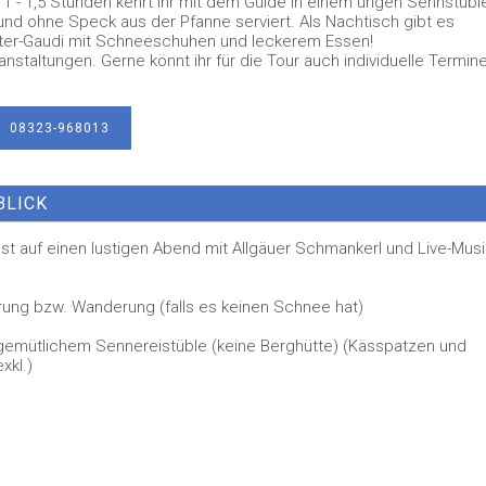
1 - 1,5 Stunden kehrt ihr mit dem Guide in einem urigen Sennstüble
nd ohne Speck aus der Pfanne serviert. Als Nachtisch gibt es
inter-Gaudi mit Schneeschuhen und leckerem Essen!
nstaltungen. Gerne könnt ihr für die Tour auch individuelle Termin
08323-968013
BLICK
Lust auf einen lustigen Abend mit Allgäuer Schmankerl und Live-Musi
ung bzw. Wanderung (falls es keinen Schnee hat)
gemütlichem Sennereistüble (keine Berghütte) (Kässpatzen und
xkl.)