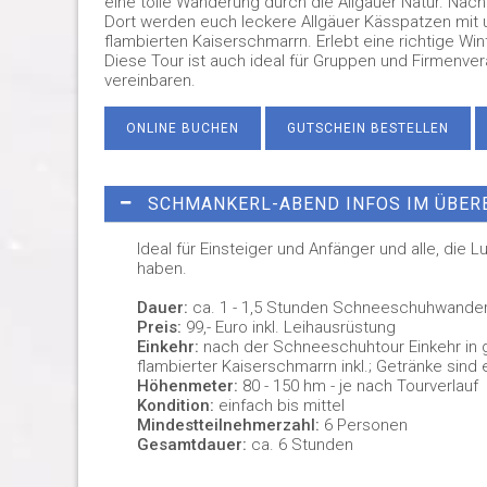
eine tolle Wanderung durch die Allgäuer Natur. Nach 
Dort werden euch leckere Allgäuer Kässpatzen mit u
flambierten Kaiserschmarrn. Erlebt eine richtige W
Diese Tour ist auch ideal für Gruppen und Firmenvera
vereinbaren.
ONLINE BUCHEN
GUTSCHEIN BESTELLEN
SCHMANKERL-ABEND INFOS IM ÜBER
Ideal für Einsteiger und Anfänger und alle, die 
haben.
Dauer:
ca. 1 - 1,5 Stunden Schneeschuhwander
Preis:
99,- Euro inkl. Leihausrüstung
Einkehr:
nach der Schneeschuhtour Einkehr in 
flambierter Kaiserschmarrn inkl.; Getränke sind e
Höhenmeter:
80 - 150 hm - je nach Tourverlauf
Kondition:
einfach bis mittel
Mindestteilnehmerzahl:
6 Personen
Gesamtdauer:
ca. 6 Stunden