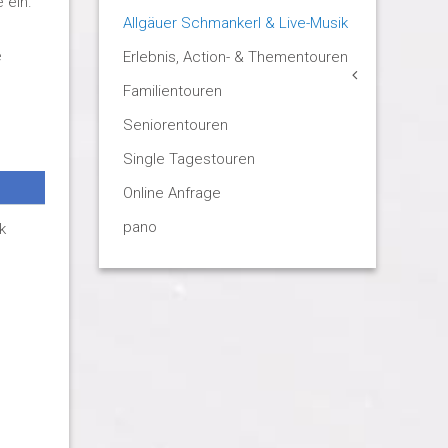
 ein.
Allgäuer Schmankerl & Live-Musik
e
Erlebnis, Action- & Thementouren
Familientouren
Seniorentouren
Single Tagestouren
Online Anfrage
pano
k