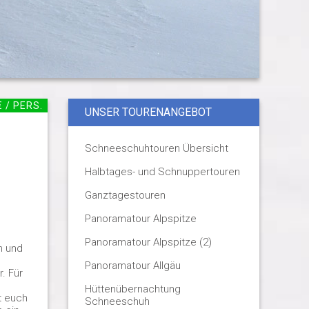
€ / PERS.
UNSER TOURENANGEBOT
Schneeschuhtouren Übersicht
Halbtages- und Schnuppertouren
Ganztagestouren
Panoramatour Alpspitze
Panoramatour Alpspitze (2)
n und
Panoramatour Allgäu
. Für
Hüttenübernachtung
t euch
Schneeschuh