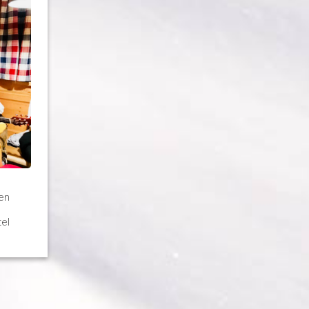
nen
tel