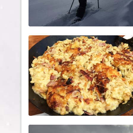
einen Pauschalpreis inkl. Leihausrüstung und 
sind nicht im Preis inbegriffen. Die Einkehr find
Tourverlauf:
Die Schneeschuhtour hat ca. 80 - 150 hm, d.h. es
bergauf! Dies bedeutet, dass eine gewisse Gru
dieser Seite die Konditionseinschätzung.) Sollte
direkt in der Hütte warten. (Bitte dies unbedin
Wichtig:
Der Preis beträgt 99,- Euro. Solltet ihr noch Frag
Bedingungen einverstanden sein (viele Teilnehmer
zu buchen und evtl. eine andere Tour auszusuc