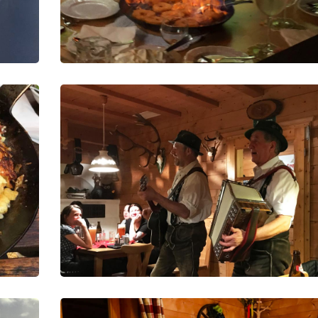
Essen (Kässpatzen). Getränke müssen separat bezahlt werden und
et in einem urigen Sennereistüble statt (nicht in einer Berghütte).
 sind ca. 1 bis 1,5 Stunden zu laufen. Es geht natürlich auch
ndkondition vorausgesetzt wird. (Beachtet bitte ganz am Ende
t ihr nicht mit wandern wollen, ist dies auch möglich, ihr könnt dan
gt mit dem Büro vorher absprechen.)
en haben, schreibt uns bitte eine Mail. Solltet ihr nicht mit den o.g.
, 1-1,5 Stunden Tour, Essen etc.), bitten wir euch, diese Tour nic
hen.