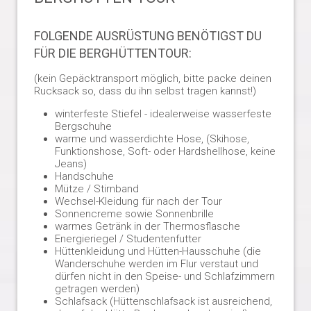
FOLGENDE AUSRÜSTUNG BENÖTIGST DU
FÜR DIE BERGHÜTTENTOUR:
(kein Gepäcktransport möglich, bitte packe deinen
Rucksack so, dass du ihn selbst tragen kannst!)
winterfeste Stiefel - idealerweise wasserfeste
Bergschuhe
warme und wasserdichte Hose, (Skihose,
Funktionshose, Soft- oder Hardshellhose, keine
Jeans)
Handschuhe
Mütze / Stirnband
Wechsel-Kleidung für nach der Tour
Sonnencreme sowie Sonnenbrille
warmes Getränk in der Thermosflasche
Energieriegel / Studentenfutter
Hüttenkleidung und Hütten-Hausschuhe (die
Wanderschuhe werden im Flur verstaut und
dürfen nicht in den Speise- und Schlafzimmern
getragen werden)
Schlafsack (Hüttenschlafsack ist ausreichend,