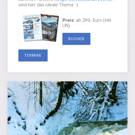
sind hier das ideale Thema :-)
Preis:
ab 249,- Euro (inkl.
ÜN)
BUCHEN
TERMINE